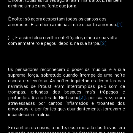
a minha alma é uma fonte que jorra.
É noite: só agora despertam todos os cantos dos
amorosos. E também a minha alma é o canto amoroso.
[1]
(…) E assim falou o velho enfeitiçador, olhou à sua volta
com ar matreiro e pegou, depois, na sua harpa.
[2]
Os pensadores reconhecem o poder da música, e a sua
suprema força, sobretudo quando irrompe de uma noite
escura e silenciosa. As noites inquietantes descritas nas
narrativas de Proust eram interrompidas pelo som de
trompas, oriundas dos bosques mais trôpegos e
profundos. As noites de Nietzsche
[3]
, por sua vez, eram
atravessadas por cantos inflamados e troantes dos
amorosos, e por fontes que, abundantemente, jorravam e
incandesciam a alma.
Em ambos os casos, a noite, essa morada das trevas, era
povoada por desassossegos e inquietações que somente