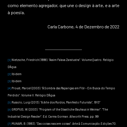
como elemento agregador, que une o design à arte, e a arte
à poesia.
Carla Carbone, 4 de Dezembro de 2022
Nietzsche, Friedrich (1998). “Assim Falava Zaratustra”. Volume Quatro. Relógio
[1]
D’Água
Ibidem
[2]
Ibidem
[3]
Proust, Marcel (2003). “À Sombra das Raparigas em Flôr – Em Busca do Tempo
[4]
Perdido”. Volume II. Relógio D’Água
Russolo, Luigi (2013). “A Arte dos Ruídos, Manifesto Futurista”, 1913”
[5]
GROPIUS, W. (2003). “Program of the Staatliche Bauhaus in Weimar”. “The
[6]
Industrial Design Reader”. Ed. Carma Gorman. Allworth Press. pp. 99
MUNARI, B. (1993). “Das coisas nascem coisas”. Arte & Comunicação.Edições 70.
[7]