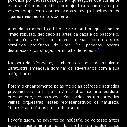
eram aquietados, no fim, por majestosos cantos, ou por
vozes complacentes oriundas dos seres que habitavam os
lugares mais recônditos da terra.
A um dado momento o filho de Zeus, Anfion, que tinha um
irmão robusto, dedicado às artes da caça e do pastoreio,
conseguiu vencê-lo ao mover, apenas com os sons
seráficos provindos de uma lira, pesadas pedras
destinadas à construção da muralha de Tebas
[4]
.
Na obra de Nietzsche, também o velho e deambulante
Zaratustra ameaçava dominar os adversários com a sua
antiga harpa.
Porém o encantamento pelas melodias etéreas e sagradas
provenientes da harpa de Zaratustra, não iria perdurar
eternamente, nem os sons ciciantes dos instrumentos das
velhas orquestras, estes representativos da natureza,
iriam ser apreciados para todo o sempre.
Haveria quem, no advento da indústria, se voltasse antes
para os ruídos histriónicos dos motores e se deleitasse