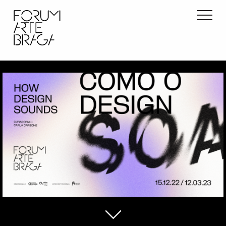
início
exposições
atividades
info
contactos
pt
en