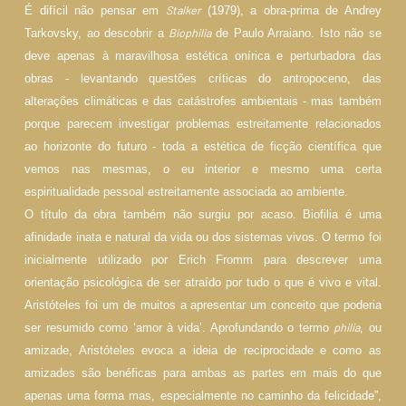
Stalker
É difícil não pensar em
(1979), a obra-prima de Andrey
Biophilia
Tarkovsky, ao descobrir a
de Paulo Arraiano. Isto não se
deve apenas à maravilhosa estética onírica e perturbadora das
obras - levantando questões críticas do antropoceno, das
alterações climáticas e das catástrofes ambientais - mas também
porque parecem investigar problemas estreitamente relacionados
ao horizonte do futuro - toda a estética de ficção científica que
vemos nas mesmas, o eu interior e mesmo uma certa
espiritualidade pessoal estreitamente associada ao ambiente.
O título da obra também não surgiu por acaso. Biofilia é uma
afinidade inata e natural da vida ou dos sistemas vivos. O termo foi
inicialmente utilizado por Erich Fromm para descrever uma
orientação psicológica de ser atraído por tudo o que é vivo e vital.
Aristóteles foi um de muitos a apresentar um conceito que poderia
philia
ser resumido como ‘amor à vida’. Aprofundando o termo
, ou
amizade, Aristóteles evoca a ideia de reciprocidade e como as
amizades são benéficas para ambas as partes em mais do que
apenas uma forma mas, especialmente no caminho da felicidade”,