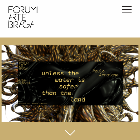
início
exposições
atividades
info
contactos
pt
en