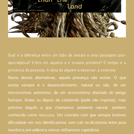
Qual é a diferença entre um tubo de ensaio e uma paisagem pós-
apocalíptica? Entre um aquário e o oceano primitivo? O tempo e a
presença de pessoas. A ideia de alguém a observar, a controlar.
Numa destas alternativas, aquela presença não existe. O que
existe sempre é o desenvolvimento, natural ou não, de um
microcosmos autónomo, de um ecossistema afastado do perigo
humano. Antes ou depois da catástrofe (pode não importar), mas
próximo daquilo a que chamamos ambiente natural, também
Natureza
conhecido como
. Um conceito com que sempre tivemos
dificuldade em nos identificarmos sem cair na dicotomia entre pura
inocência pré-adâmica versus utilitarismo capi­talista.