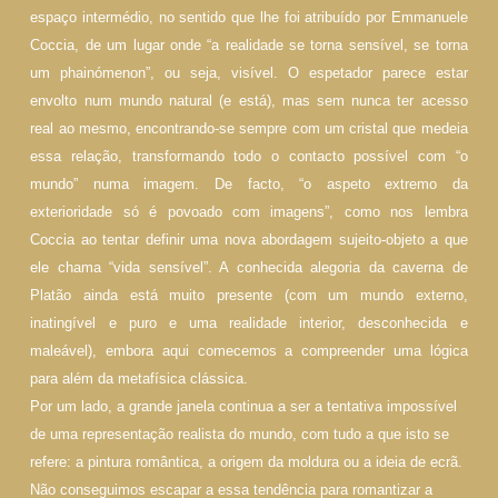
espaço intermédio, no sentido que lhe foi atribuído por Em­manuele
Coccia, de um lugar onde “a realidade se torna sensível, se torna
um phainómenon”, ou seja, visível. O espetador parece estar
envolto num mundo natural (e está), mas sem nunca ter acesso
real ao mesmo, encontrando-se sempre com um cristal que medeia
essa relação, transformando todo o contacto possível com “o
mundo” numa imagem. De facto, “o as­peto extremo da
exterioridade só é povoado com imagens”, como nos lembra
Coccia ao tentar definir uma nova abordagem sujeito-objeto a que
ele chama “vida sensível”. A conhecida alegoria da caverna de
Platão ainda está muito presente (com um mundo externo,
inatingível e puro e uma realidade interior, desconhecida e
maleável), embora aqui comecemos a com­preender uma lógica
para além da metafísica clássica.
Por um lado, a grande janela continua a ser a tentativa impossível
de uma representação realista do mundo, com tudo a que isto se
refere: a pintura romântica, a origem da moldura ou a ideia de ecrã.
Não conseguimos escapar a essa tendência para romantizar a