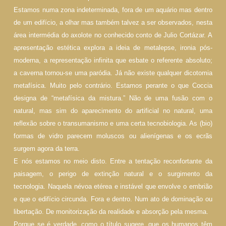
Estamos numa zona indeterminada, fora de um aquário mas dentro
de um edifício, a olhar mas também talvez a ser observados, nesta
área intermédia do axolote no conhecido conto de Julio Cortázar. A
apresentação estética explora a ideia de metalepse, ironia pós-
moderna, a representação infinita que esbate o referente absoluto;
a caverna tornou-se uma paródia. Já não existe qualquer dicotomia
metafísica. Muito pelo contrário. Estamos perante o que Coccia
designa de “metafísica da mistura.” Não de uma fusão com o
natural, mas sim do aparecimento do artificial no natural, uma
reflexão sobre o transumanismo e uma certa tecnobiologia. As (bio)
formas de vidro parecem moluscos ou alienígenas e os ecrãs
surgem agora da terra.
E nós estamos no meio disto. Entre a tentação reconfortante da
paisagem, o perigo de extinção natural e o surgimento da
tecnologia. Naquela névoa etérea e instável que envolve o embrião
e que o edifício circunda. Fora e dentro. Num ato de dominação ou
libertação. De monitorização da realidade e absorção pela mesma.
Porque se é verdade, como o título sugere, que os humanos têm