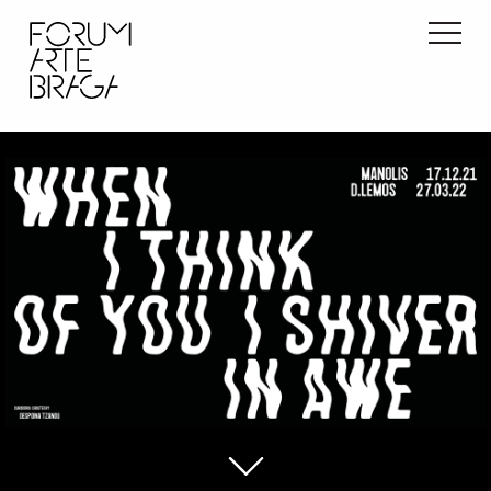
início
exposições
atividades
info
contactos
pt
en