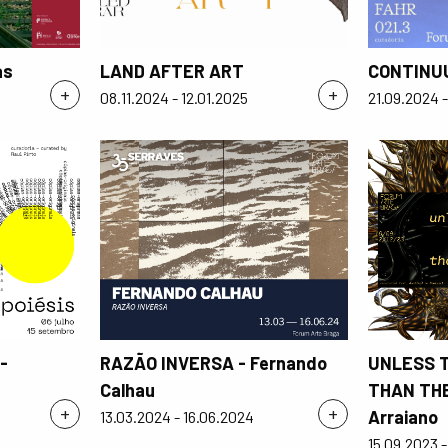
as
LAND AFTER ART
CONTINUU
+
+
08.11.2024 - 12.01.2025
21.09.2024 -
-
RAZÃO INVERSA - Fernando
UNLESS T
Calhau
THAN THE
+
+
Arraiano
13.03.2024 - 16.06.2024
15.09.2023 