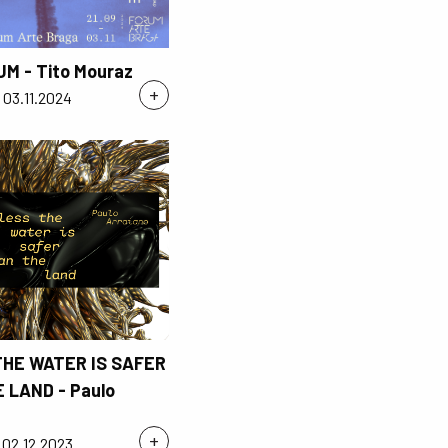
M - Tito Mouraz
+
 03.11.2024
HE WATER IS SAFER
 LAND - Paulo
+
- 02.12.2023