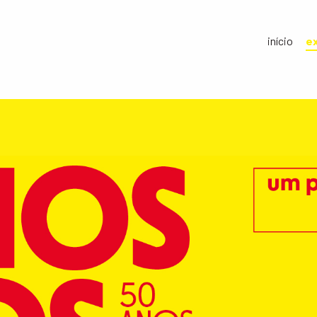
início
e