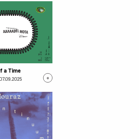
f a Time
+
 07.09.2025